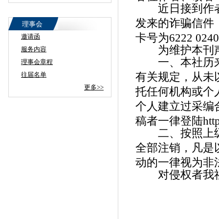
近日接到作者
发来的诈骗信件
理事会
卡号为6222 024
邀请函
为维护本刊声
服务内容
一、本社历来
理事会章程
有关规定，从未
往届名单
更多>>
托任何机构或个
个人建立过采编
稿者一律登陆http:/
二、按照上级
全部注销，凡是
动的一律视为非
对侵权者我社