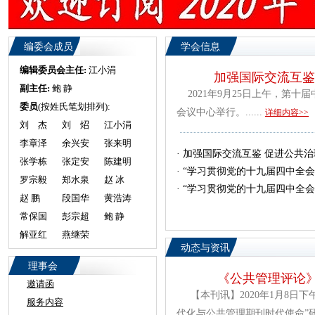
编委会成员
学会信息
编辑委员会主任:
江小涓
加强国际交流互鉴
副主任:
鲍 静
2021年9月25日上午，第十
委员
(按姓氏笔划排列):
会议中心举行。......
详细内容>>
刘 杰
刘 炤
江小涓
李章泽
余兴安
张来明
·
加强国际交流互鉴 促进公共
张学栋
张定安
陈建明
·
“学习贯彻党的十九届四中全会
罗宗毅
郑水泉
赵 冰
·
“学习贯彻党的十九届四中全会
赵 鹏
段国华
黄浩涛
常保国
彭宗超
鲍 静
解亚红
燕继荣
动态与资讯
理事会
《公共管理评论》
邀请函
【本刊讯】2020年1月8日
服务内容
代化与公共管理期刊时代使命”