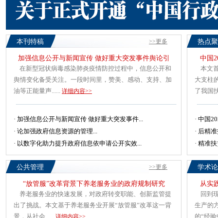
本刊特稿
>>更多
热点聚
加强信息公开与新闻宣传 做好重大突发事件舆论引
中国
在新型冠状病毒感染肺炎疫情防控过程中，信息公开和
本文首
舆情变化备受关注。一段时间里，赞美、感动、支持、加
大支柱
油等正能量声......
了我国扶贫
详细内容>>
·
加强信息公开与新闻宣传 做好重大突发事件...
·
中国2
·
论加强政府信息资源的管理...
·
后精准
·
以数字化助力提升政府信息依申请公开实效...
·
精准扶
公共管理
>>更多
学术论
“放管服”改革背景下养老服务业的政府规制研究
从实
养老服务业的快速发展，对政府转变职能、创新监管提
回到现
出了挑战。本文基于养老服务业开展“放管服”改革这一背
生产的
景，从社会......
的“经验中介
详细内容>>