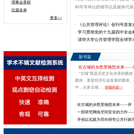
理事会章程
科司等单位的领导以及媒体代表、出
往届名单
更多>>
·
《公共管理评论》创刊号首发式
·
学习贯彻党的十九届四中全会
·
清华大学公共管理学院全球学
新书架
在古城的乡愁里驰想未来——
“古城”既是历史文化传承的载体
载体，更是经济社会发展的载体。
中，众多古城......
详细内容>>
·
在古城的乡愁里驰想未来——评《古
·
一部研究网络空间安全的力作——评
·
开创以实践为导向研究公共行政理论