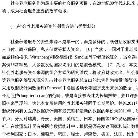
社会养老服务作为最主要的社会服务项目，在20世纪80年代末以来
响，成为社会服务重要的改革领域。
(一)社会养老服务筹资的测量方法与类型划分
社会养老服务的资金来源不是单一的，而是多样的，既包括政府支出
人自付、商业保险、私人储蓄等私人资金。［6］当然，一国对于养老
如威顿伯格(R. Wittenberg)和桑德鲁(B. Sandlu)等学者所论证
案例非常罕见，大多数发达国家均采用的是混合模式。［7］为此，本文
社会养老服务资金来源的组合方式为研究维度，将政府财政支出、社会
等养老服务筹资来源分别占社会养老服务总支出的比例作为衡量“筹资多
采用欧盟统计局数据库(Eurostat)中各国各项长期照护支出来源的数
长期照护(long-term care)的范畴，或是直接被表述为长期照护，
照护来呈现的。为此本文所使用的养老服务视同于长期照护。并以2011
盟统计局有关医疗数据统计拥有最完整和最新的数据的年份为2011年，所
节点。分别对瑞典、丹麦、美国、英格兰、日本、德国等16个发达国家
析。在欧盟统计局有关医疗数据统计中，根据是否是发达国家和统计数据
个福利国家：日本、葡萄牙、韩国、瑞士、卢森堡、德国、法国、比利