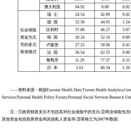
澳大利亚
94.92
0.00
0.02
瑞
士
24.54
42.89
0.42
德
国
32.30
44.91
1.24
比利时
37.80
46.27
3.07
社会保险
资金为主
韩
国
20.24
52.16
0.89
导的多元
卢森堡
27.23
58.96
0.43
筹资模式
法
国
36.54
62.55
0.00
葡萄牙
11.29
77.37
0.25
日
本
2.61
86.34
1.20
——资料来源：根据Eurostat Health Date;Truven Health Analytics;Centers
Services;National Health Policy Forum;Personal Social Services Re
注：①政府财政支出不包括其对社会保险中的支出;②商业保险包含商
其他资金包括慈善资金和其他私人资金等;③英格兰为2007年数据。