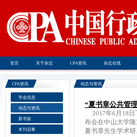
首页
关于杂志
CPA资讯
杂志在线
CPA资讯
动态与资讯
学会信息
“夏书章公共管
动态与资讯
2017年6月18
新书架
布会在中山大学隆
本刊启事
夏书章先生学术研....